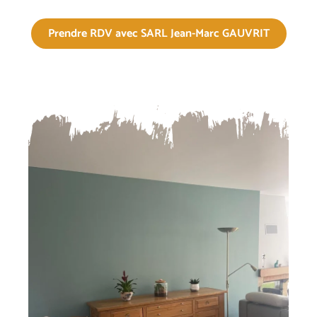
Prendre RDV avec SARL Jean-Marc GAUVRIT