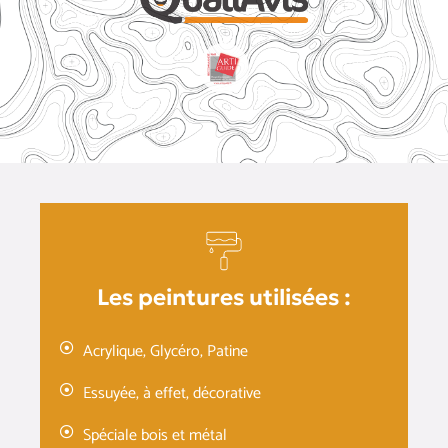
Les peintures utilisées :
Acrylique, Glycéro, Patine
Essuyée, à effet, décorative
Spéciale bois et métal